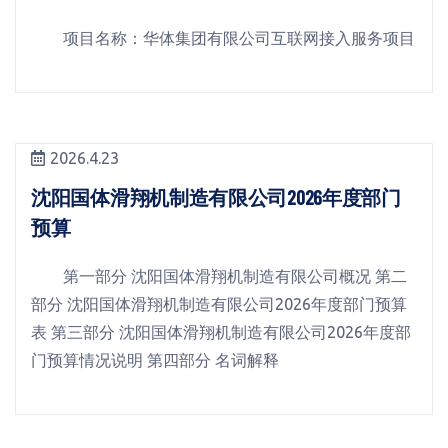
项目名称：华体集团有限公司互联网接入服务项目
2026.4.23
沈阳国体滑翔机制造有限公司2026年度部门
预算
第一部分 沈阳国体滑翔机制造有限公司概况 第二
部分 沈阳国体滑翔机制造有限公司2026年度部门预算
表 第三部分 沈阳国体滑翔机制造有限公司2026年度部
门预算情况说明 第四部分 名词解释