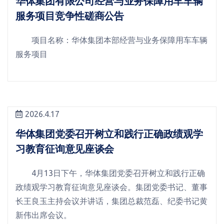
华体集团有限公司经营与业务保障用车车辆
服务项目竞争性磋商公告
项目名称：华体集团本部经营与业务保障用车车辆
服务项目
2026.4.17
华体集团党委召开树立和践行正确政绩观学
习教育征询意见座谈会
4月13日下午，华体集团党委召开树立和践行正确
政绩观学习教育征询意见座谈会。集团党委书记、董事
长王良玉主持会议并讲话，集团总裁范磊、纪委书记黄
新伟出席会议。