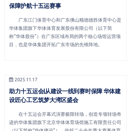
保障护航十五运赛事
广东江门体育中心和广东佛山顺德德胜体育中心是
华体集团旗下华体体育发展股份有限公司（以下简
称“华体股份”）在广东区域布局的两个核心场馆运营项
目，也是华体集团开拓广东市场的先锋阵地。
2025.11.17
助力十五运会|从建设一线到赛时保障 华体建
设匠心工艺筑梦大湾区盛会
在十五运会开幕式演赛极限转场，创造专项转场奇
迹的华体集团旗下北京华体体育场馆施工有限责任公司
（以下简称“华体建设”），依托二十余年重大赛事体育