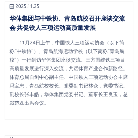
2025.11.25
华体集团与中铁协、青岛航校召开座谈交流
会 共促铁人三项运动高质量发展
11月24日上午，中国铁人三项运动协会（以下简
称“中铁协”）、青岛航海运动学校（以下简称“青岛航
校”）一行到访华体集团座谈交流。三方围绕铁三项目
高质量发展进行深入交流，共话体育产业合作新路径。
体育总局自剑中心副主任、中国铁人三项运动协会主席
冯宝忠，青岛航校校长、党委副书记林众，党委书记、
副校长张丰皓，华体集团党委书记、董事长王良玉，总
裁范磊出席会议。