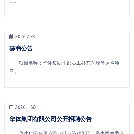
目。
2026.2.24
磋商公告
项目名称：华体集团本部员工补充医疗等保险项
目。
2026.1.30
华体集团有限公司公开招聘公告
华体集团有限公司（以下简称集团）是中国奥委会