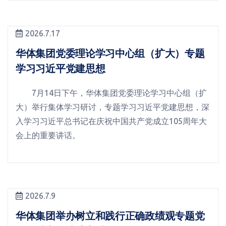
2026.7.17
华体集团党委理论学习中心组（扩大）专题
学习习近平党建思想
7月14日下午，华体集团党委理论学习中心组（扩
大）举行集体学习研讨，专题学习习近平党建思想，深
入学习习近平总书记在庆祝中国共产党成立105周年大
会上的重要讲话。
2026.7.9
华体集团举办树立和践行正确政绩观专题党