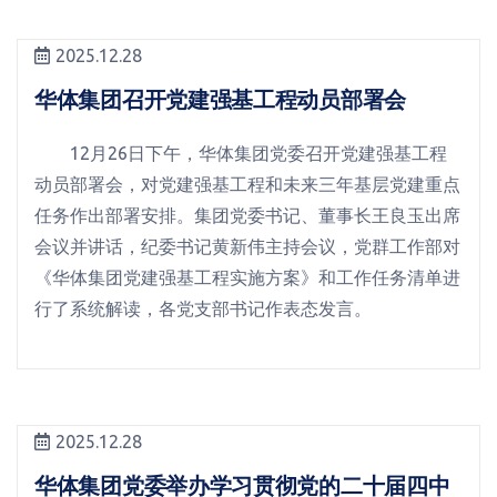
2025.12.28
华体集团召开党建强基工程动员部署会
12月26日下午，华体集团党委召开党建强基工程
动员部署会，对党建强基工程和未来三年基层党建重点
任务作出部署安排。集团党委书记、董事长王良玉出席
会议并讲话，纪委书记黄新伟主持会议，党群工作部对
《华体集团党建强基工程实施方案》和工作任务清单进
行了系统解读，各党支部书记作表态发言。
2025.12.28
华体集团党委举办学习贯彻党的二十届四中