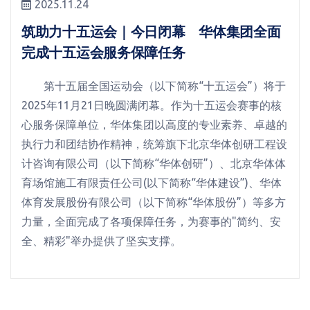
2025.11.24
筑助力十五运会｜今日闭幕 华体集团全面
完成十五运会服务保障任务
第十五届全国运动会（以下简称“十五运会”）将于
2025年11月21日晚圆满闭幕。作为十五运会赛事的核
心服务保障单位，华体集团以高度的专业素养、卓越的
执行力和团结协作精神，统筹旗下北京华体创研工程设
计咨询有限公司（以下简称“华体创研”）、北京华体体
育场馆施工有限责任公司(以下简称“华体建设”)、华体
体育发展股份有限公司（以下简称“华体股份”）等多方
力量，全面完成了各项保障任务，为赛事的"简约、安
全、精彩"举办提供了坚实支撑。