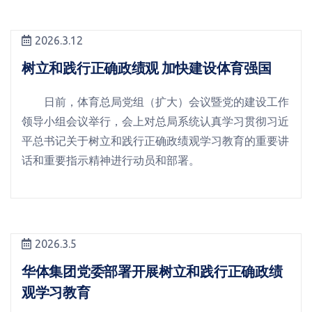
2026.3.12
树立和践行正确政绩观 加快建设体育强国
日前，体育总局党组（扩大）会议暨党的建设工作
领导小组会议举行，会上对总局系统认真学习贯彻习近
平总书记关于树立和践行正确政绩观学习教育的重要讲
话和重要指示精神进行动员和部署。
2026.3.5
华体集团党委部署开展树立和践行正确政绩
观学习教育